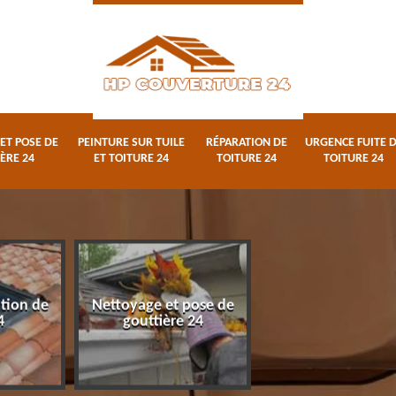
ET POSE DE
PEINTURE SUR TUILE
RÉPARATION DE
URGENCE FUITE 
ÈRE 24
ET TOITURE 24
TOITURE 24
TOITURE 24
ation de
Nettoyage et pose de
Peinture sur tuile
4
gouttière 24
toiture 24