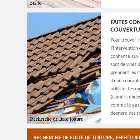
FAITES CO
COUVERTUR
Pour trouver ra
l’intervention 
confiance aux 
sont de vrais p
prennent les m
d’eau courante
utilisant les 
(caméra endosc
comme le gaz 
donnera des ré
RECHERCHE DE FUITE DE TOITURE, EFFECTUE