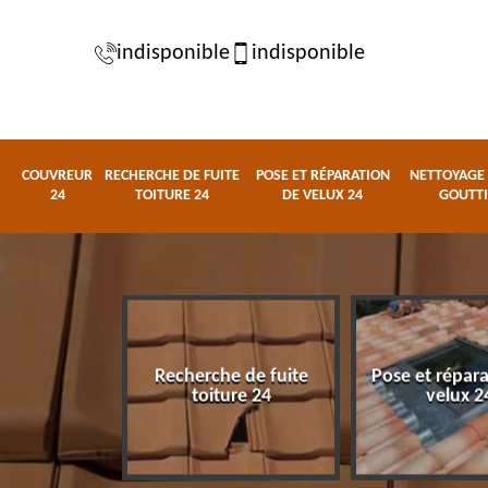
indisponible
indisponible
COUVREUR
RECHERCHE DE FUITE
POSE ET RÉPARATION
NETTOYAGE 
24
TOITURE 24
DE VELUX 24
GOUTTI
Recherche de fuite
Pose et répar
eur 24
toiture 24
velux 2