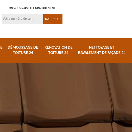
ON VOUS RAPPELLE GRATUITEMENT
DE
DÉMOUSSAGE DE
RÉNOVATION DE
NETTOYAGE ET
TOITURE 24
TOITURE 24
RAVALEMENT DE FAÇADE 24
 et
Réparation de toiture
Urgence fuite de
24
toiture 24