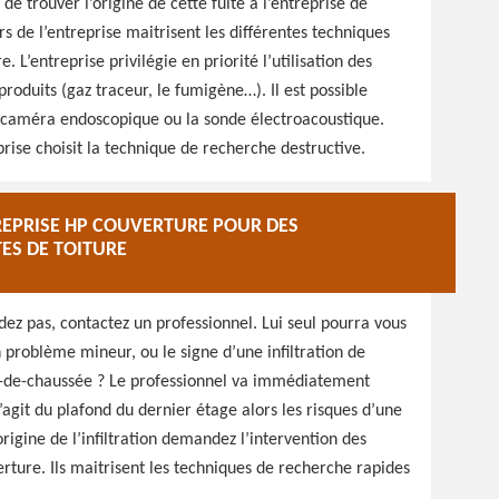
 de trouver l’origine de cette fuite à l’entreprise de
s de l’entreprise maitrisent les différentes techniques
e. L’entreprise privilégie en priorité l’utilisation des
 produits (gaz traceur, le fumigène…). Il est possible
a caméra endoscopique ou la sonde électroacoustique.
rise choisit la technique de recherche destructive.
REPRISE HP COUVERTURE POUR DES
TES DE TOITURE
dez pas, contactez un professionnel. Lui seul pourra vous
 problème mineur, ou le signe d’une infiltration de
rez-de-chaussée ? Le professionnel va immédiatement
 s’agit du plafond du dernier étage alors les risques d’une
’origine de l’infiltration demandez l’intervention des
rture. Ils maitrisent les techniques de recherche rapides