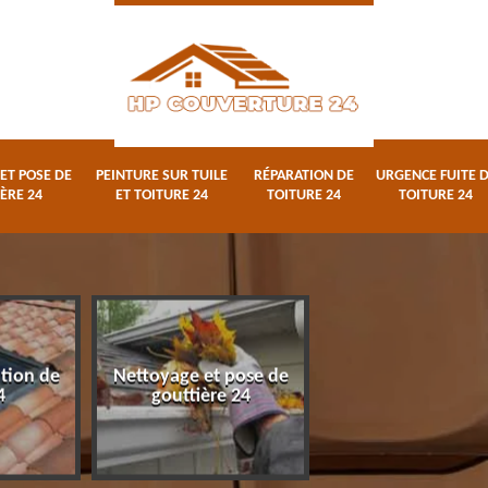
ET POSE DE
PEINTURE SUR TUILE
RÉPARATION DE
URGENCE FUITE 
ÈRE 24
ET TOITURE 24
TOITURE 24
TOITURE 24
ation de
Nettoyage et pose de
Peinture sur tuile
4
gouttière 24
toiture 24