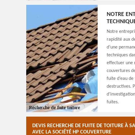
NOTRE ENT
TECHNIQUE
Notre entrepr
rapidité aux d
d’une permanen
techniques dans
effectuer une 
couvertures de 
fuite d’eau de 
destructives. 
d’investigatio
fuites.
DEVIS RECHERCHE DE FUITE DE TOITURE À SAI
AVEC LA SOCIÉTÉ HP COUVERTURE