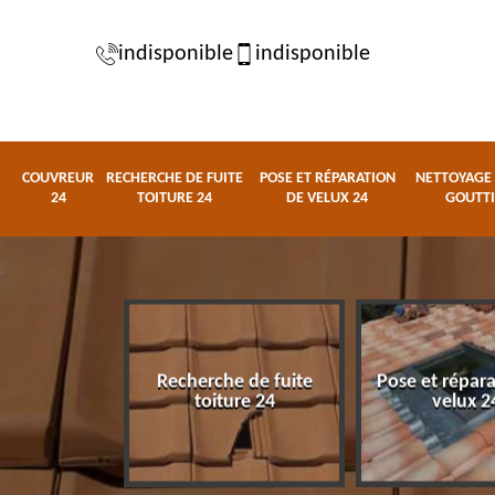
indisponible
indisponible
COUVREUR
RECHERCHE DE FUITE
POSE ET RÉPARATION
NETTOYAGE 
24
TOITURE 24
DE VELUX 24
GOUTTI
Recherche de fuite
Pose et répar
eur 24
toiture 24
velux 2