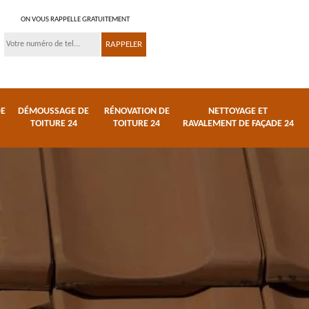
ON VOUS RAPPELLE GRATUITEMENT
DE
DÉMOUSSAGE DE
RÉNOVATION DE
NETTOYAGE ET
TOITURE 24
TOITURE 24
RAVALEMENT DE FAÇADE 24
 et
Réparation de toiture
Urgence fuite de
24
toiture 24