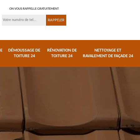
ON VOUS RAPPELLE GRATUITEMENT
DE
DÉMOUSSAGE DE
RÉNOVATION DE
NETTOYAGE ET
TOITURE 24
TOITURE 24
RAVALEMENT DE FAÇADE 24
 et
Réparation de toiture
Urgence fuite de
24
toiture 24