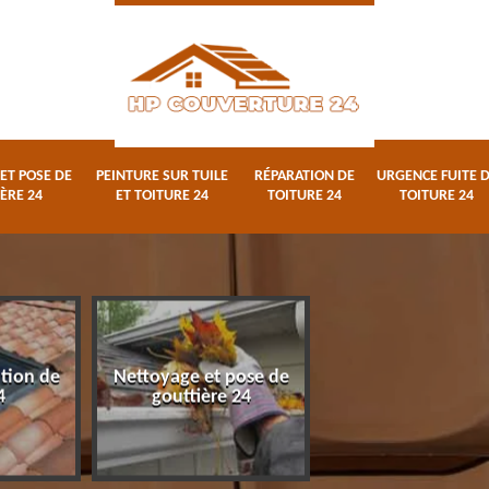
ET POSE DE
PEINTURE SUR TUILE
RÉPARATION DE
URGENCE FUITE 
ÈRE 24
ET TOITURE 24
TOITURE 24
TOITURE 24
ation de
Nettoyage et pose de
Peinture sur tuile
4
gouttière 24
toiture 24