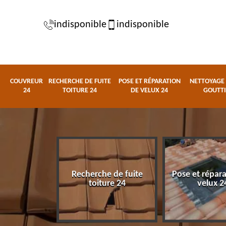
indisponible
indisponible
COUVREUR
RECHERCHE DE FUITE
POSE ET RÉPARATION
NETTOYAGE 
24
TOITURE 24
DE VELUX 24
GOUTTI
Recherche de fuite
Pose et répar
eur 24
toiture 24
velux 2