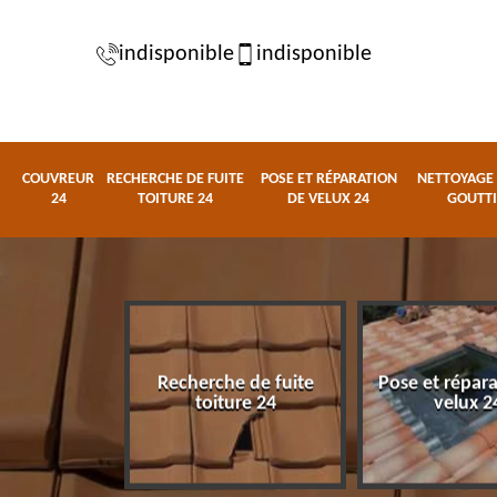
indisponible
indisponible
COUVREUR
RECHERCHE DE FUITE
POSE ET RÉPARATION
NETTOYAGE 
24
TOITURE 24
DE VELUX 24
GOUTTI
Recherche de fuite
Pose et répar
eur 24
toiture 24
velux 2