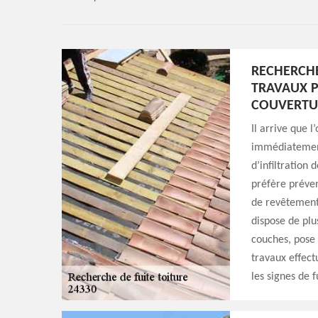
RECHERCHE
TRAVAUX P
COUVERTU
Il arrive que l
immédiatement.
d’infiltration 
préfère préve
de revêtement s
dispose de plu
couches, pose
travaux effectu
les signes de f