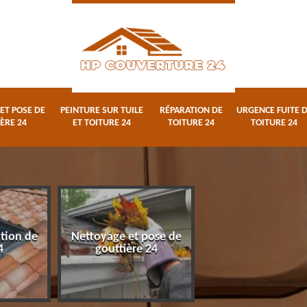
ET POSE DE
PEINTURE SUR TUILE
RÉPARATION DE
URGENCE FUITE 
ÈRE 24
ET TOITURE 24
TOITURE 24
TOITURE 24
ation de
Nettoyage et pose de
Peinture sur tuile
4
gouttière 24
toiture 24