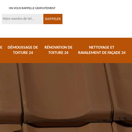
ON VOUS RAPPELLE GRATUITEMENT
DE
DÉMOUSSAGE DE
RÉNOVATION DE
NETTOYAGE ET
TOITURE 24
TOITURE 24
RAVALEMENT DE FAÇADE 24
 et
Réparation de toiture
Urgence fuite de
24
toiture 24