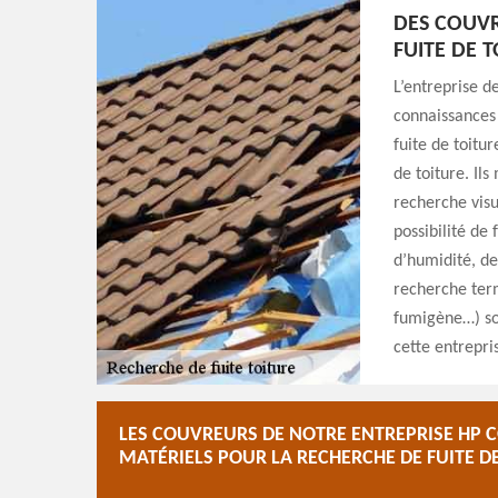
DES COUVR
FUITE DE 
L’entreprise d
connaissances 
fuite de toitu
de toiture. Il
recherche visu
possibilité de 
d’humidité, de
recherche termi
fumigène…) so
cette entrepri
LES COUVREURS DE NOTRE ENTREPRISE HP C
MATÉRIELS POUR LA RECHERCHE DE FUITE D