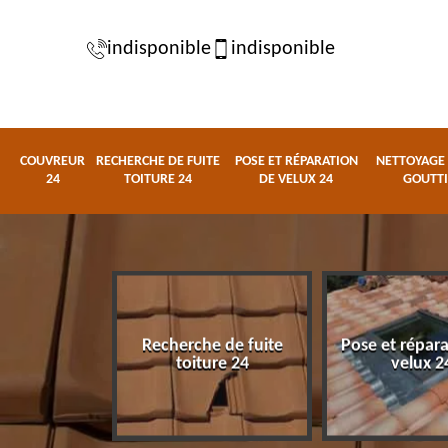
indisponible
indisponible
COUVREUR
RECHERCHE DE FUITE
POSE ET RÉPARATION
NETTOYAGE 
24
TOITURE 24
DE VELUX 24
GOUTTI
Recherche de fuite
Pose et répar
eur 24
toiture 24
velux 2