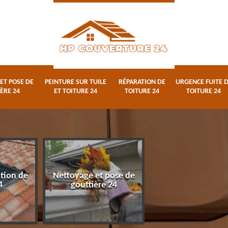
ET POSE DE
PEINTURE SUR TUILE
RÉPARATION DE
URGENCE FUITE 
ÈRE 24
ET TOITURE 24
TOITURE 24
TOITURE 24
ation de
Nettoyage et pose de
Peinture sur tuile
4
gouttière 24
toiture 24