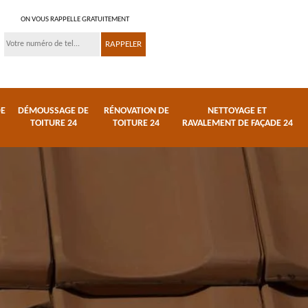
ON VOUS RAPPELLE GRATUITEMENT
DE
DÉMOUSSAGE DE
RÉNOVATION DE
NETTOYAGE ET
TOITURE 24
TOITURE 24
RAVALEMENT DE FAÇADE 24
 et
Réparation de toiture
Urgence fuite de
24
toiture 24