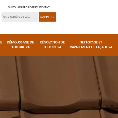
ON VOUS RAPPELLE GRATUITEMENT
DE
DÉMOUSSAGE DE
RÉNOVATION DE
NETTOYAGE ET
TOITURE 24
TOITURE 24
RAVALEMENT DE FAÇADE 24
 et
Réparation de toiture
Urgence fuite de
24
toiture 24