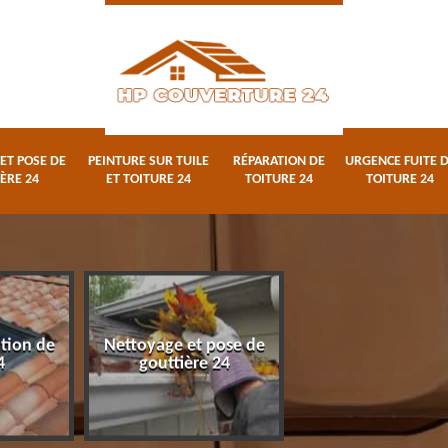
ET POSE DE
PEINTURE SUR TUILE
RÉPARATION DE
URGENCE FUITE 
ÈRE 24
ET TOITURE 24
TOITURE 24
TOITURE 24
ation de
Nettoyage et pose de
Peinture sur tuile
4
gouttière 24
toiture 24