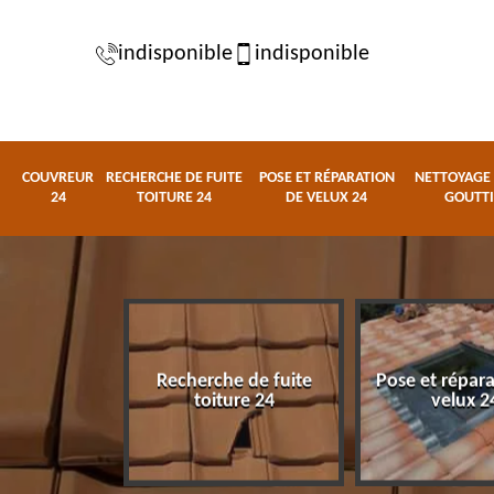
indisponible
indisponible
COUVREUR
RECHERCHE DE FUITE
POSE ET RÉPARATION
NETTOYAGE 
24
TOITURE 24
DE VELUX 24
GOUTTI
Recherche de fuite
Pose et répar
eur 24
toiture 24
velux 2