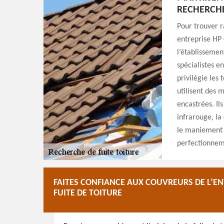
RECHERCHE
Pour trouver r
entreprise HP 
l’établissemen
spécialistes e
privilégie les 
utilisent des 
encastrées. Il
infrarouge, l
le maniement d
perfectionnem
FAITES CONFIANCE AUX COUVREURS DE L’E
FUITE DE TOITURE