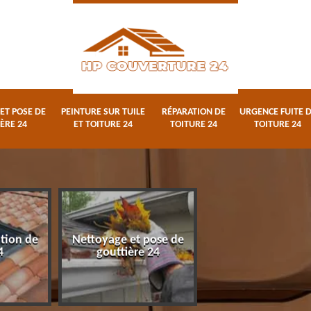
ET POSE DE
PEINTURE SUR TUILE
RÉPARATION DE
URGENCE FUITE 
ÈRE 24
ET TOITURE 24
TOITURE 24
TOITURE 24
ation de
Nettoyage et pose de
Peinture sur tuile
4
gouttière 24
toiture 24