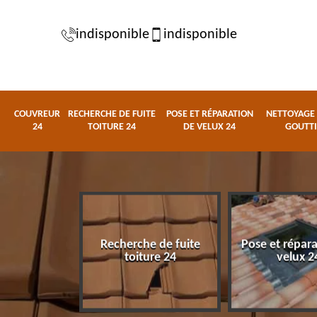
indisponible
indisponible
COUVREUR
RECHERCHE DE FUITE
POSE ET RÉPARATION
NETTOYAGE 
24
TOITURE 24
DE VELUX 24
GOUTTI
Recherche de fuite
Pose et répar
eur 24
toiture 24
velux 2