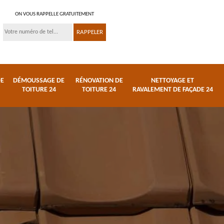
ON VOUS RAPPELLE GRATUITEMENT
DE
DÉMOUSSAGE DE
RÉNOVATION DE
NETTOYAGE ET
TOITURE 24
TOITURE 24
RAVALEMENT DE FAÇADE 24
 et
Réparation de toiture
Urgence fuite de
24
toiture 24