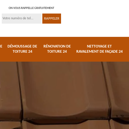
ON VOUS RAPPELLE GRATUITEMENT
DE
DÉMOUSSAGE DE
RÉNOVATION DE
NETTOYAGE ET
TOITURE 24
TOITURE 24
RAVALEMENT DE FAÇADE 24
 et
Réparation de toiture
Urgence fuite de
24
toiture 24