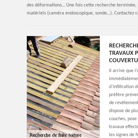
des déformations… Une fois cette recherche terminée, il
matériels (caméra endoscopique, sonde…). Contactez c
RECHERCHE
TRAVAUX P
COUVERTU
Il arrive que l
immédiatement.
d’infiltration 
préfère préve
de revêtement s
dispose de plu
couches, pose
travaux effectu
les signes de f