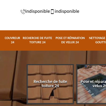
indisponible
indisponible
COUVREUR
RECHERCHE DE FUITE
POSE ET RÉPARATION
NETTOYAGE 
24
TOITURE 24
DE VELUX 24
GOUTTI
Recherche de fuite
Pose et répar
eur 24
toiture 24
velux 2