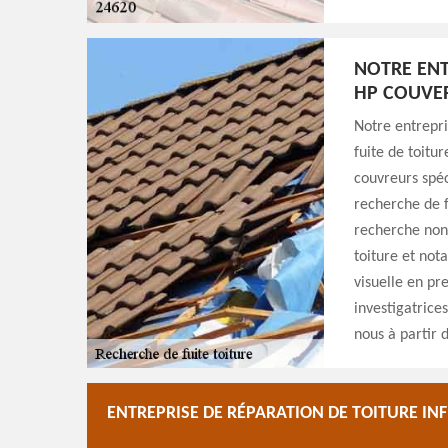
NOTRE ENT
HP COUVER
Notre entrepr
fuite de toitu
couvreurs spéc
recherche de f
recherche non-
toiture et not
visuelle en pr
investigatrice
nous à partir 
ENTREPRISE DE RÉPARATION DE TOITURE IN