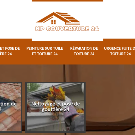
ET POSE DE
PEINTURE SUR TUILE
RÉPARATION DE
URGENCE FUITE 
ÈRE 24
ET TOITURE 24
TOITURE 24
TOITURE 24
ation de
Nettoyage et pose de
Peinture sur tuile
4
gouttière 24
toiture 24