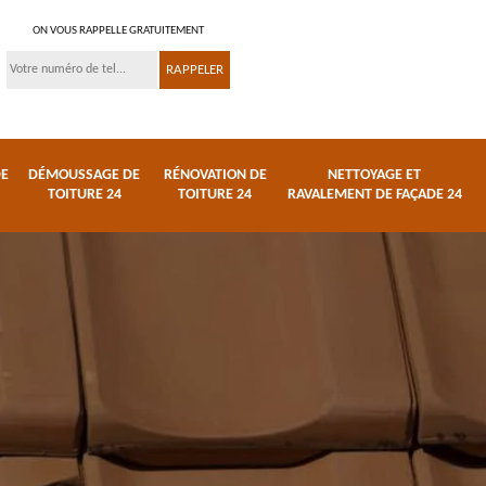
ON VOUS RAPPELLE GRATUITEMENT
DE
DÉMOUSSAGE DE
RÉNOVATION DE
NETTOYAGE ET
TOITURE 24
TOITURE 24
RAVALEMENT DE FAÇADE 24
 et
Réparation de toiture
Urgence fuite de
24
toiture 24