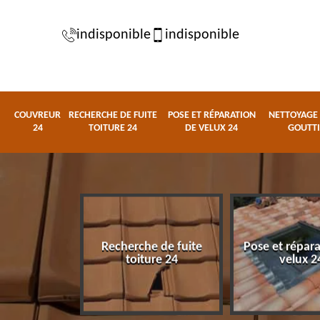
indisponible
indisponible
COUVREUR
RECHERCHE DE FUITE
POSE ET RÉPARATION
NETTOYAGE 
24
TOITURE 24
DE VELUX 24
GOUTTI
Recherche de fuite
Pose et répar
eur 24
toiture 24
velux 2