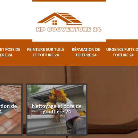
ET POSE DE
PEINTURE SUR TUILE
RÉPARATION DE
URGENCE FUITE 
ÈRE 24
ET TOITURE 24
TOITURE 24
TOITURE 24
ation de
Nettoyage et pose de
Peinture sur tuile
4
gouttière 24
toiture 24