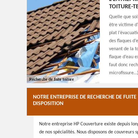
TOITURE-T
Quelle que soi
être victime d’
plat l’évacuat
des flaques d’e
venant de la t
flaque d’eau ex
faut donc rech
microfissure…)
NOTRE ENTREPRISE DE RECHERCHE DE FUITE
DISPOSITION
Notre entreprise HP Couverture existe depuis lon
de nos spécialités. Nous disposons de couvreurs sp