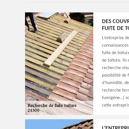
DES COUVR
FUITE DE 
L’entreprise d
connaissances 
fuite de toitu
de toiture. Il
recherche visu
possibilité de 
d’humidité, de
recherche termi
fumigène…) so
cette entrepri
L’ENTREPR