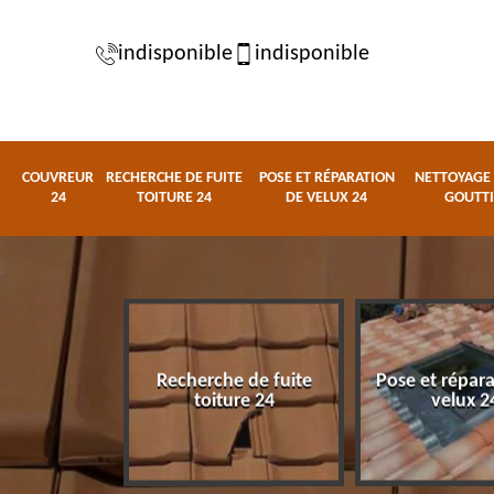
indisponible
indisponible
COUVREUR
RECHERCHE DE FUITE
POSE ET RÉPARATION
NETTOYAGE 
24
TOITURE 24
DE VELUX 24
GOUTTI
Recherche de fuite
Pose et répar
eur 24
toiture 24
velux 2