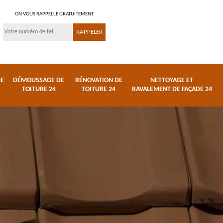
ON VOUS RAPPELLE GRATUITEMENT
DE
DÉMOUSSAGE DE
RÉNOVATION DE
NETTOYAGE ET
TOITURE 24
TOITURE 24
RAVALEMENT DE FAÇADE 24
 et
Réparation de toiture
Urgence fuite de
24
toiture 24