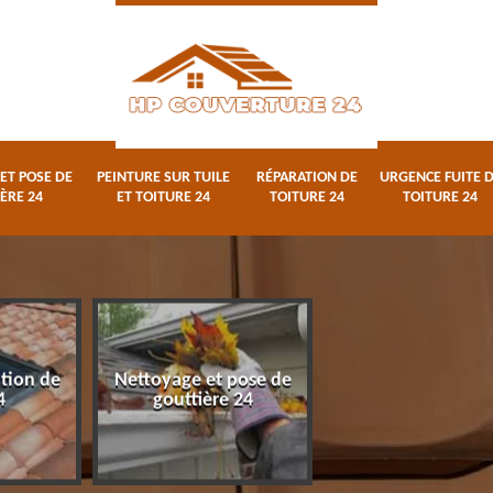
ET POSE DE
PEINTURE SUR TUILE
RÉPARATION DE
URGENCE FUITE 
ÈRE 24
ET TOITURE 24
TOITURE 24
TOITURE 24
ation de
Nettoyage et pose de
Peinture sur tuile
4
gouttière 24
toiture 24