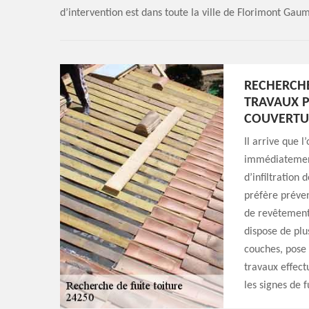
d’intervention est dans toute la ville de Florimont Gau
RECHERCHE
TRAVAUX P
COUVERTU
Il arrive que l
immédiatement.
d’infiltration 
préfère préve
de revêtement s
dispose de plu
couches, pose
travaux effectu
les signes de f