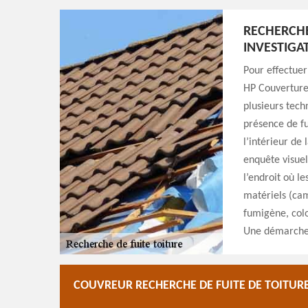
RECHERCHE
INVESTIGA
Pour effectuer
HP Couverture
plusieurs tech
présence de fu
l’intérieur de
enquête visuel
l’endroit où le
matériels (cam
fumigène, colo
Une démarche 
COUVREUR RECHERCHE DE FUITE DE TOITURE