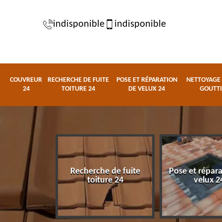
indisponible
indisponible
COUVREUR
RECHERCHE DE FUITE
POSE ET RÉPARATION
NETTOYAGE 
24
TOITURE 24
DE VELUX 24
GOUTTI
Recherche de fuite
Pose et répar
eur 24
toiture 24
velux 2