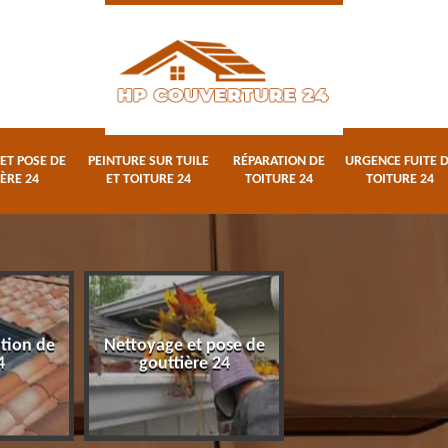
ET POSE DE
PEINTURE SUR TUILE
RÉPARATION DE
URGENCE FUITE 
ÈRE 24
ET TOITURE 24
TOITURE 24
TOITURE 24
ation de
Nettoyage et pose de
Peinture sur tuile
4
gouttière 24
toiture 24