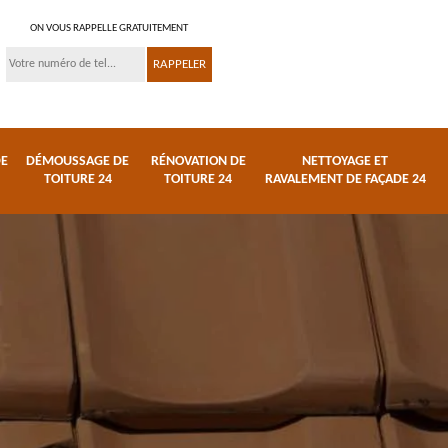
ON VOUS RAPPELLE GRATUITEMENT
DE
DÉMOUSSAGE DE
RÉNOVATION DE
NETTOYAGE ET
TOITURE 24
TOITURE 24
RAVALEMENT DE FAÇADE 24
 et
Réparation de toiture
Urgence fuite de
24
toiture 24