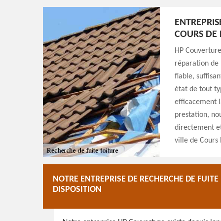
ENTREPRIS
COURS DE 
HP Couverture 
réparation de 
fiable, suffis
état de tout ty
efficacement l
prestation, no
directement et
ville de Cours
NOTRE ENTREPRISE DE RECHERCHE DE FUITE
DISPOSITION