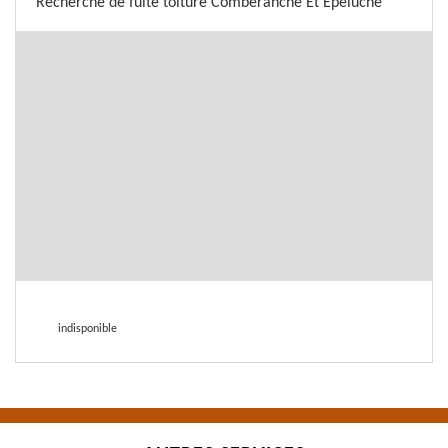
Recherche de fuite toiture Comberanche Et Epeluche
indisponible