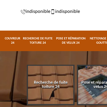
indisponible
indisponible
COUVREUR
RECHERCHE DE FUITE
POSE ET RÉPARATION
NETTOYAGE 
24
TOITURE 24
DE VELUX 24
GOUTTI
Recherche de fuite
Pose et répar
eur 24
toiture 24
velux 2