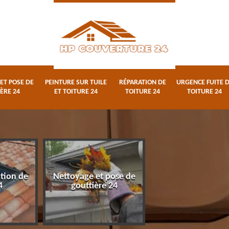
ET POSE DE
PEINTURE SUR TUILE
RÉPARATION DE
URGENCE FUITE 
ÈRE 24
ET TOITURE 24
TOITURE 24
TOITURE 24
ation de
Nettoyage et pose de
Peinture sur tuile
4
gouttière 24
toiture 24