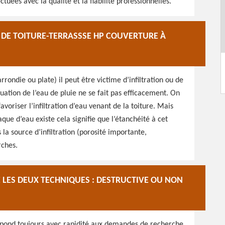
uées avec la qualité et la fiabilité professionnelles.
E DE TOITURE-TERRASSSE HP COUVERTURE À
rrondie ou plate) il peut être victime d’infiltration ou de
vacuation de l’eau de pluie ne se fait pas efficacement. On
avoriser l’infiltration d’eau venant de la toiture. Mais
aque d’eau existe cela signifie que l’étanchéité à cet
 la source d’infiltration (porosité importante,
rches.
 LES DEUX TECHNIQUES : DESTRUCTIVE OU NON
épond toujours avec rapidité aux demandes de recherche