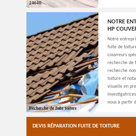
NOTRE ENT
HP COUVER
Notre entrepr
fuite de toitu
couvreurs spéc
recherche de f
recherche non-
toiture et not
visuelle en pr
investigatrice
nous à partir 
DEVIS RÉPARATION FUITE DE TOITURE