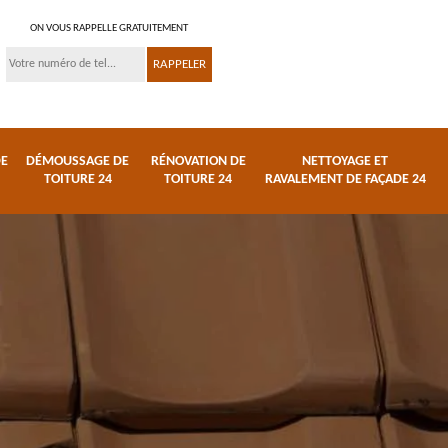
ON VOUS RAPPELLE GRATUITEMENT
DE
DÉMOUSSAGE DE
RÉNOVATION DE
NETTOYAGE ET
TOITURE 24
TOITURE 24
RAVALEMENT DE FAÇADE 24
 et
Réparation de toiture
Urgence fuite de
24
toiture 24