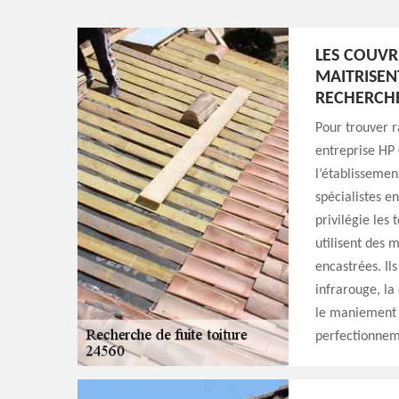
LES COUVR
MAITRISENT
RECHERCHE
Pour trouver r
entreprise HP 
l’établissemen
spécialistes e
privilégie les 
utilisent des 
encastrées. Il
infrarouge, l
le maniement d
perfectionnem