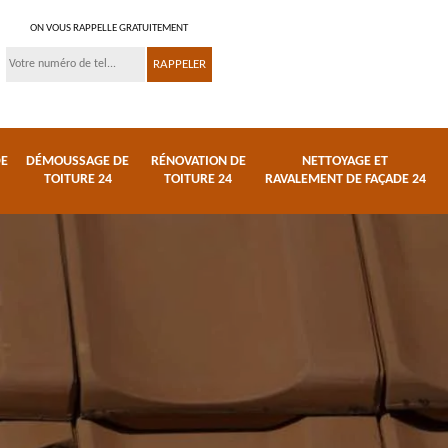
ON VOUS RAPPELLE GRATUITEMENT
DE
DÉMOUSSAGE DE
RÉNOVATION DE
NETTOYAGE ET
TOITURE 24
TOITURE 24
RAVALEMENT DE FAÇADE 24
 et
Réparation de toiture
Urgence fuite de
24
toiture 24