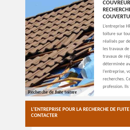
COUVREUR
RECHERCHE
COUVERTU
L’entreprise H
toiture sur to
réalisés par d
les travaux de
travaux de ré
déterminée ave
l’entreprise, 
recherches. Ce
profession. Ils
L’ENTREPRISE POUR LA RECHERCHE DE FUIT
CONTACTER