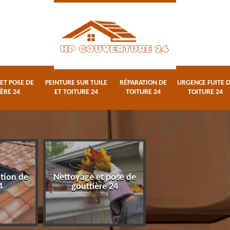
ET POSE DE
PEINTURE SUR TUILE
RÉPARATION DE
URGENCE FUITE 
ÈRE 24
ET TOITURE 24
TOITURE 24
TOITURE 24
ation de
Nettoyage et pose de
Peinture sur tuile
4
gouttière 24
toiture 24