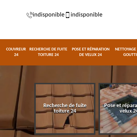
indisponible
indisponible
COUVREUR
RECHERCHE DE FUITE
POSE ET RÉPARATION
NETTOYAGE 
24
TOITURE 24
DE VELUX 24
GOUTTI
Recherche de fuite
Pose et répar
eur 24
toiture 24
velux 2