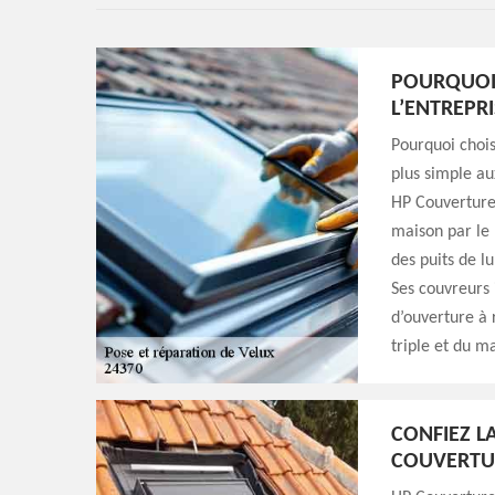
POURQUOI 
L’ENTREPR
Pourquoi chois
plus simple au
HP Couverture,
maison par le 
des puits de l
Ses couvreurs i
d’ouverture à 
triple et du m
CONFIEZ L
COUVERTU