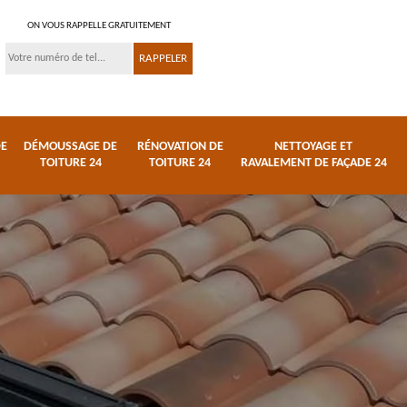
ON VOUS RAPPELLE GRATUITEMENT
DE
DÉMOUSSAGE DE
RÉNOVATION DE
NETTOYAGE ET
TOITURE 24
TOITURE 24
RAVALEMENT DE FAÇADE 24
 et
Réparation de toiture
Urgence fuite de
24
toiture 24