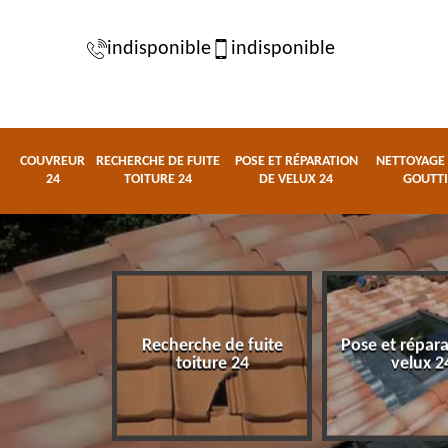
indisponible
indisponible
COUVREUR
RECHERCHE DE FUITE
POSE ET RÉPARATION
NETTOYAGE 
24
TOITURE 24
DE VELUX 24
GOUTTI
Recherche de fuite
Pose et répar
eur 24
toiture 24
velux 2