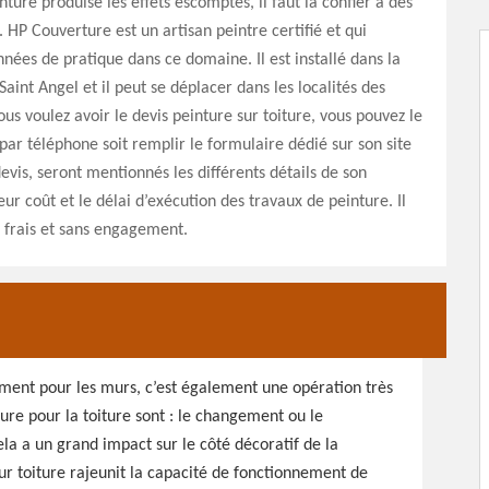
nture produise les effets escomptés, il faut la confier à des
. HP Couverture est un artisan peintre certifié et qui
nées de pratique dans ce domaine. Il est installé dans la
Saint Angel et il peut se déplacer dans les localités des
ous voulez avoir le devis peinture sur toiture, vous pouvez le
 par téléphone soit remplir le formulaire dédié sur son site
evis, seront mentionnés les différents détails de son
eur coût et le délai d’exécution des travaux de peinture. Il
s frais et sans engagement.
ement pour les murs, c’est également une opération très
ture pour la toiture sont : le changement ou le
la a un grand impact sur le côté décoratif de la
sur toiture rajeunit la capacité de fonctionnement de