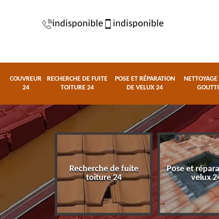
indisponible
indisponible
COUVREUR
RECHERCHE DE FUITE
POSE ET RÉPARATION
NETTOYAGE 
24
TOITURE 24
DE VELUX 24
GOUTTI
Recherche de fuite
Pose et répar
eur 24
toiture 24
velux 2