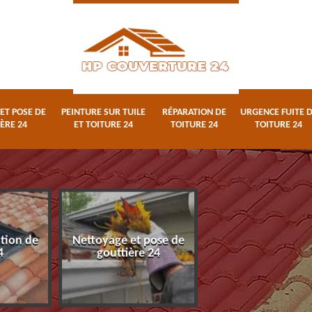
ET POSE DE
PEINTURE SUR TUILE
RÉPARATION DE
URGENCE FUITE 
ÈRE 24
ET TOITURE 24
TOITURE 24
TOITURE 24
ation de
Nettoyage et pose de
Peinture sur tuile
4
gouttière 24
toiture 24