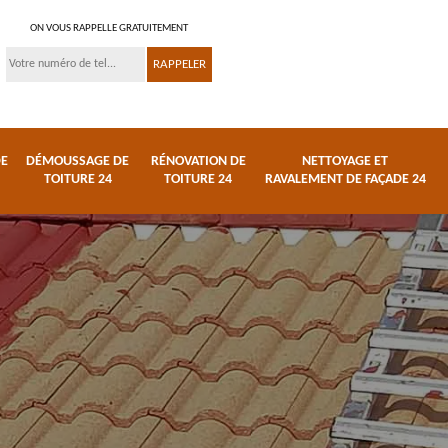
ON VOUS RAPPELLE GRATUITEMENT
DE
DÉMOUSSAGE DE
RÉNOVATION DE
NETTOYAGE ET
TOITURE 24
TOITURE 24
RAVALEMENT DE FAÇADE 24
 et
Réparation de toiture
Urgence fuite de
24
toiture 24