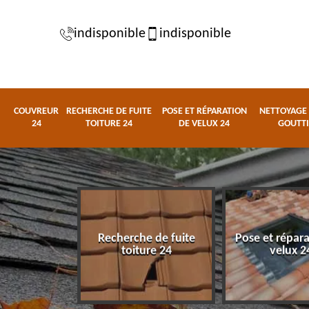
indisponible
indisponible
COUVREUR
RECHERCHE DE FUITE
POSE ET RÉPARATION
NETTOYAGE 
24
TOITURE 24
DE VELUX 24
GOUTTI
Recherche de fuite
Pose et répar
eur 24
toiture 24
velux 2