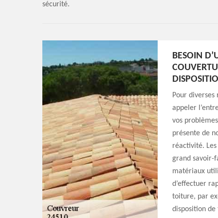
sécurité.
BESOIN D
COUVERTUR
DISPOSITI
Pour diverses 
appeler l’ent
vos problèmes 
présente de n
réactivité. Les
grand savoir-fa
matériaux util
d’effectuer ra
toiture, par e
disposition de