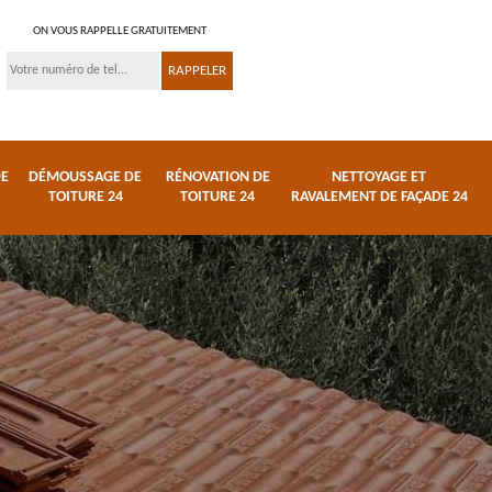
ON VOUS RAPPELLE GRATUITEMENT
DE
DÉMOUSSAGE DE
RÉNOVATION DE
NETTOYAGE ET
TOITURE 24
TOITURE 24
RAVALEMENT DE FAÇADE 24
 et
Réparation de toiture
Urgence fuite de
24
toiture 24