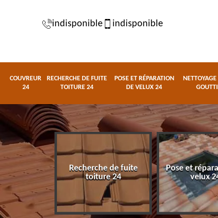
indisponible
indisponible
COUVREUR
RECHERCHE DE FUITE
POSE ET RÉPARATION
NETTOYAGE 
24
TOITURE 24
DE VELUX 24
GOUTTI
Recherche de fuite
Pose et répar
eur 24
toiture 24
velux 2