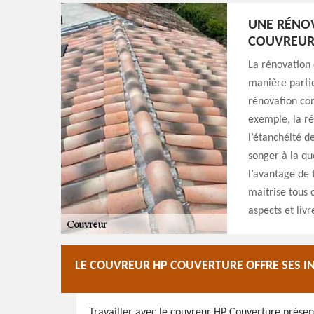
UNE RÉNOV
COUVREUR
La rénovation 
manière partie
rénovation con
exemple, la ré
l’étanchéité de
songer à la qu
l’avantage de 
maitrise tous c
aspects et livr
LE COUVREUR HP COUVERTURE OFFRE SES IN
Travailler avec le couvreur HP Couverture présen