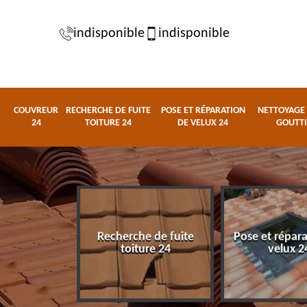
indisponible
indisponible
COUVREUR
RECHERCHE DE FUITE
POSE ET RÉPARATION
NETTOYAGE 
24
TOITURE 24
DE VELUX 24
GOUTTI
Recherche de fuite
Pose et répar
eur 24
toiture 24
velux 2