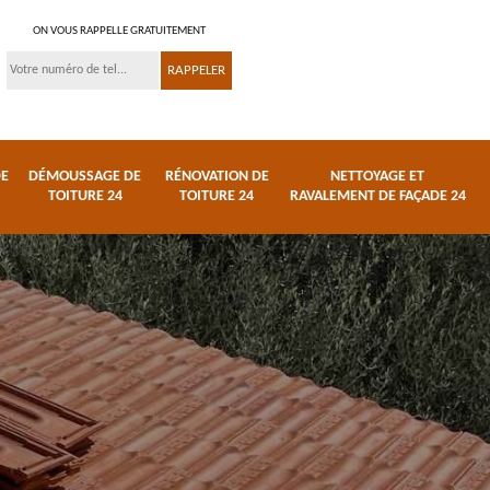
ON VOUS RAPPELLE GRATUITEMENT
DE
DÉMOUSSAGE DE
RÉNOVATION DE
NETTOYAGE ET
TOITURE 24
TOITURE 24
RAVALEMENT DE FAÇADE 24
 et
Réparation de toiture
Urgence fuite de
24
toiture 24