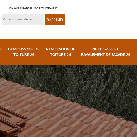
ON VOUS RAPPELLE GRATUITEMENT
DE
DÉMOUSSAGE DE
RÉNOVATION DE
NETTOYAGE ET
TOITURE 24
TOITURE 24
RAVALEMENT DE FAÇADE 24
 et
Réparation de toiture
Urgence fuite de
24
toiture 24