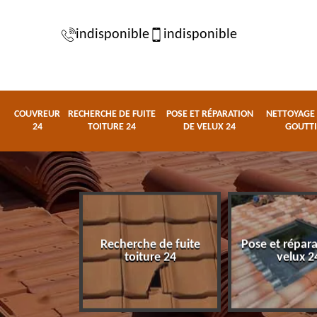
indisponible
indisponible
COUVREUR
RECHERCHE DE FUITE
POSE ET RÉPARATION
NETTOYAGE 
24
TOITURE 24
DE VELUX 24
GOUTTI
Recherche de fuite
Pose et répar
eur 24
toiture 24
velux 2