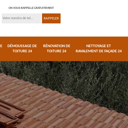
ON VOUS RAPPELLE GRATUITEMENT
DE
DÉMOUSSAGE DE
RÉNOVATION DE
NETTOYAGE ET
TOITURE 24
TOITURE 24
RAVALEMENT DE FAÇADE 24
 et
Réparation de toiture
Urgence fuite de
24
toiture 24