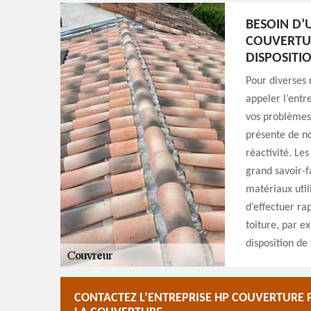
BESOIN D
COUVERTUR
DISPOSITI
Pour diverses 
appeler l’ent
vos problèmes 
présente de n
réactivité. Les
grand savoir-fa
matériaux util
d’effectuer ra
toiture, par e
disposition de
CONTACTEZ L’ENTREPRISE HP COUVERTURE