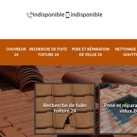
indisponible
indisponible
COUVREUR
RECHERCHE DE FUITE
POSE ET RÉPARATION
NETTOYAGE 
24
TOITURE 24
DE VELUX 24
GOUTTI
Recherche de fuite
Pose et répar
eur 24
toiture 24
velux 2