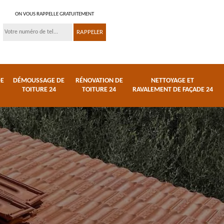
ON VOUS RAPPELLE GRATUITEMENT
DE
DÉMOUSSAGE DE
RÉNOVATION DE
NETTOYAGE ET
TOITURE 24
TOITURE 24
RAVALEMENT DE FAÇADE 24
 et
Réparation de toiture
Urgence fuite de
24
toiture 24