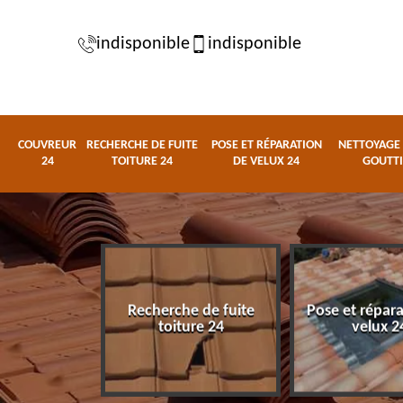
indisponible
indisponible
COUVREUR
RECHERCHE DE FUITE
POSE ET RÉPARATION
NETTOYAGE 
24
TOITURE 24
DE VELUX 24
GOUTTI
Recherche de fuite
Pose et répar
eur 24
toiture 24
velux 2