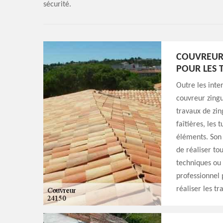
sécurité.
COUVREUR
POUR LES 
Outre les inte
couvreur zingu
travaux de zin
faîtières, les t
éléments. Son 
de réaliser to
techniques ou 
professionnel p
réaliser les t