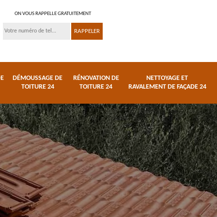
ON VOUS RAPPELLE GRATUITEMENT
DE
DÉMOUSSAGE DE
RÉNOVATION DE
NETTOYAGE ET
TOITURE 24
TOITURE 24
RAVALEMENT DE FAÇADE 24
 et
Réparation de toiture
Urgence fuite de
24
toiture 24