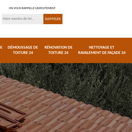
ON VOUS RAPPELLE GRATUITEMENT
DE
DÉMOUSSAGE DE
RÉNOVATION DE
NETTOYAGE ET
TOITURE 24
TOITURE 24
RAVALEMENT DE FAÇADE 24
 et
Réparation de toiture
Urgence fuite de
24
toiture 24