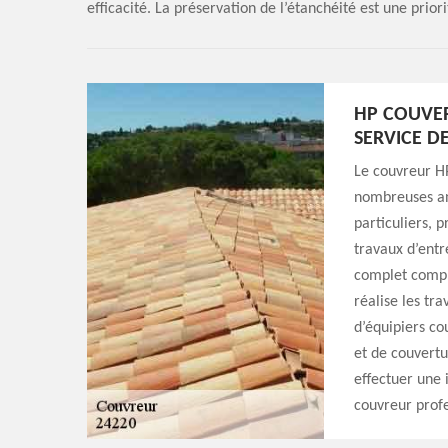
efficacité. La préservation de l’étanchéité est une prior
HP COUVE
SERVICE D
Le couvreur HP
nombreuses ann
particuliers, p
travaux d’entr
complet compre
réalise les tra
d’équipiers co
et de couvertu
effectuer une 
couvreur profe