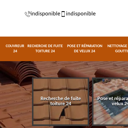
indisponible
indisponible
COUVREUR
RECHERCHE DE FUITE
POSE ET RÉPARATION
NETTOYAGE 
24
TOITURE 24
DE VELUX 24
GOUTTI
Recherche de fuite
Pose et répar
eur 24
toiture 24
velux 2